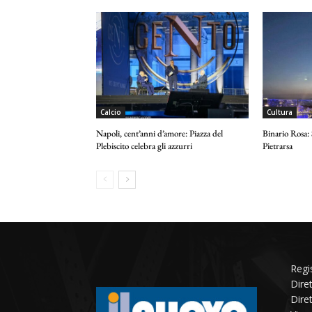
Calcio
Cultura
Napoli, cent’anni d’amore: Piazza del
Binario Rosa:
Plebiscito celebra gli azzurri
Pietrarsa
Regi
Dire
Dire